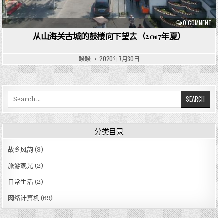
0 COMMENT
从山海关古城的鼓楼向下望去（2017年夏）
睽睽
2020年7月30日
S
e
a
r
分类目录
c
h
故乡风韵
(3)
f
o
旅游观光
(2)
r
日常生活
(2)
:
网络计算机
(69)