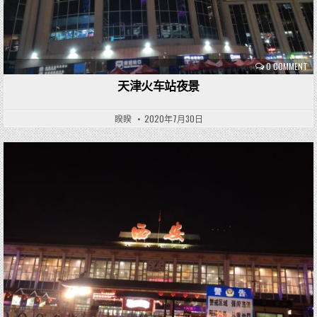
0 COMMENT
天津火车站夜景
睽睽
2020年7月30日
P
o
s
t
e
d
i
n