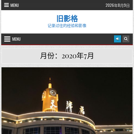
Skip
MENU
2026年8月9日
to
content
旧影格
记录过往的经验和影像
MENU
月份：2020年7月
P
o
s
t
e
d
i
n