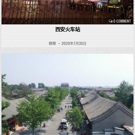
0 COMMENT
西安火车站
睽睽
2020年7月30日
P
o
s
t
e
d
i
n