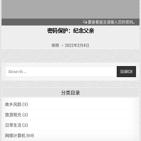
要查看留言请输入您的密码。
密码保护：纪念父亲
睽睽
2022年2月4日
S
e
a
r
分类目录
c
h
故乡风韵
(3)
f
o
旅游观光
(2)
r
日常生活
(2)
:
网络计算机
(69)