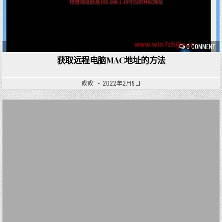
0 COMMENT
获取远程电脑MAC地址的方法
睽睽
2022年2月9日
P
o
s
t
e
d
i
n