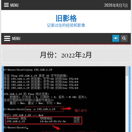
Skip
MENU
2026年8月7日
to
content
旧影格
记录过往的经验和影像
MENU
月份：2022年2月
P
o
s
t
e
d
i
n